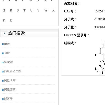
I
J
K
L
M
N
O
P
英文别名：
Q
R
S
T
U
V
W
X
CAS号：
164650-
分子式：
C18H22
Y
Z
分子量：
348.390
热门搜索
EINECS 登录号：
结构式：
硫酸
盐酸
氯化钴
四甲基乙二胺
阿巴卡韦
阿维菌素
脱落酸