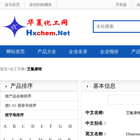
设为首页
添加到收藏夹
手机版
全站搜索
网站首页
产品大全
企业名录
企业报价
产
首页
>
化工字典
>
艾氟康唑
产品排序
基本信息
按产品名称排序
按CAS 登录号排序
中文名称:
艾氟康
按字母排序
中文别名：
A
B
C
D
E
F
G
H
英文名称：
Efinacon