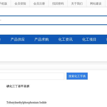
手机版
会员登陆
会员注册
找回密码
关于我们
网站建设
价
产品供应
产品求购
化工资讯
化工项目
碘化三丁基甲基膦
Tributylmethylphosphonium Iodide