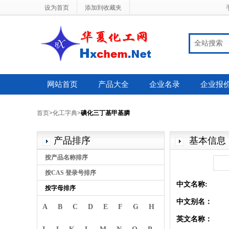
设为首页
添加到收藏夹
全站搜索
网站首页
产品大全
企业名录
企业报
首页
>
化工字典
>
碘化三丁基甲基膦
产品排序
基本信息
按产品名称排序
按CAS 登录号排序
中文名称:
按字母排序
中文别名：
A
B
C
D
E
F
G
H
英文名称：