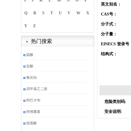
I
J
K
L
M
N
O
P
英文别名：
Q
R
S
T
U
V
W
X
CAS号：
分子式：
Y
Z
分子量：
热门搜索
EINECS 登录号
结构式：
硫酸
盐酸
氯化钴
四甲基乙二胺
阿巴卡韦
危险类别码:
安全说明:
阿维菌素
脱落酸