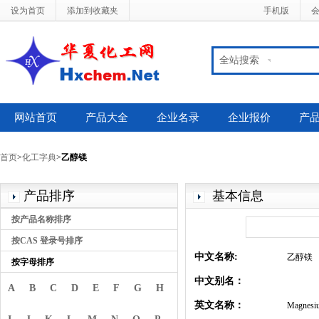
设为首页
添加到收藏夹
手机版
全站搜索
网站首页
产品大全
企业名录
企业报价
产
首页
>
化工字典
>
乙醇镁
产品排序
基本信息
按产品名称排序
按CAS 登录号排序
中文名称:
乙醇镁
按字母排序
中文别名：
A
B
C
D
E
F
G
H
英文名称：
Magnesiu