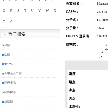
I
J
K
L
M
N
O
P
英文别名：
Magnesiu
Q
R
S
T
U
V
W
X
CAS号：
2414-98-
分子式：
C4H10M
Y
Z
分子量：
114.43
热门搜索
EINECS 登录号：
219-323-
结构式：
硫酸
盐酸
氯化钴
四甲基乙二胺
密度:
熔点:
阿巴卡韦
沸点:
阿维菌素
闪点:
脱落酸
水溶性: