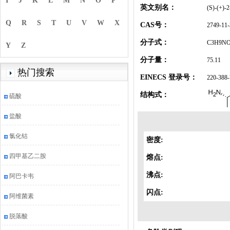
I
J
K
L
M
N
O
P
英文别名：
(S)-(+)-
Q
R
S
T
U
V
W
X
CAS号：
2749-11-
分子式：
C3H9N
Y
Z
分子量：
75.11
热门搜索
EINECS 登录号：
220-388-
结构式：
硫酸
盐酸
氯化钴
密度:
四甲基乙二胺
熔点:
沸点:
阿巴卡韦
闪点:
阿维菌素
脱落酸