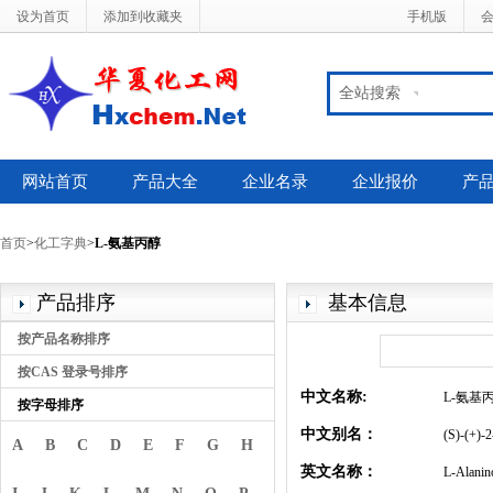
设为首页
添加到收藏夹
手机版
全站搜索
网站首页
产品大全
企业名录
企业报价
产
首页
>
化工字典
>
L-氨基丙醇
产品排序
基本信息
按产品名称排序
按CAS 登录号排序
中文名称:
L-氨基
按字母排序
中文别名：
(S)-(+
A
B
C
D
E
F
G
H
英文名称：
L-Alanin