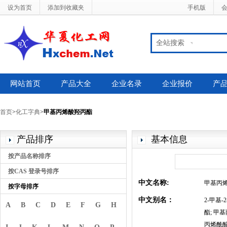
设为首页
添加到收藏夹
手机版
全站搜索
网站首页
产品大全
企业名录
企业报价
产
首页
>
化工字典
>
甲基丙烯酸羟丙酯
产品排序
基本信息
按产品名称排序
按CAS 登录号排序
中文名称:
甲基丙
按字母排序
中文别名：
2-甲基-
A
B
C
D
E
F
G
H
酯; 甲
丙烯酰