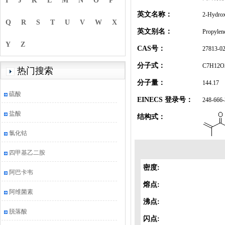
I
J
K
L
M
N
O
P
英文名称：
2-Hydrox
Q
R
S
T
U
V
W
X
英文别名：
Propylen
Y
Z
CAS号：
27813-02
分子式：
C7H12O
热门搜索
分子量：
144.17
硫酸
EINECS 登录号：
248-666-
盐酸
结构式：
氯化钴
四甲基乙二胺
密度:
阿巴卡韦
熔点:
阿维菌素
沸点:
脱落酸
闪点: