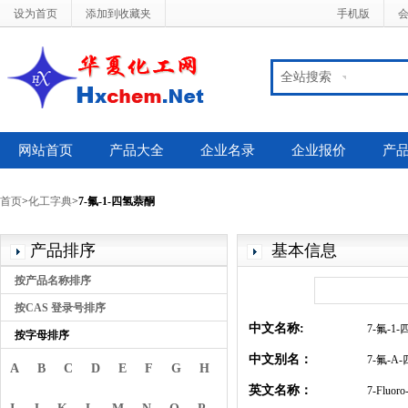
设为首页
添加到收藏夹
手机版
全站搜索
网站首页
产品大全
企业名录
企业报价
产
首页
>
化工字典
>
7-氟-1-四氢萘酮
产品排序
基本信息
按产品名称排序
按CAS 登录号排序
中文名称:
7-氟-1
按字母排序
中文别名：
7-氟-Α
A
B
C
D
E
F
G
H
英文名称：
7-Fluoro-