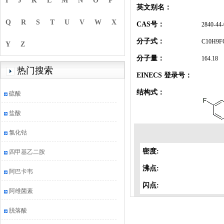
I
J
K
L
M
N
O
P
英文别名：
Q
R
S
T
U
V
W
X
CAS号：
2840-44-
分子式：
C10H9F
Y
Z
分子量：
164.18
热门搜索
EINECS 登录号：
结构式：
硫酸
盐酸
氯化钴
密度:
四甲基乙二胺
沸点:
阿巴卡韦
闪点:
阿维菌素
脱落酸