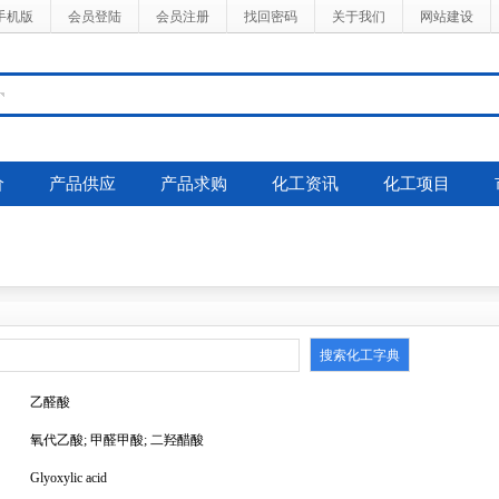
手机版
会员登陆
会员注册
找回密码
关于我们
网站建设
价
产品供应
产品求购
化工资讯
化工项目
乙醛酸
氧代乙酸; 甲醛甲酸; 二羟醋酸
Glyoxylic acid