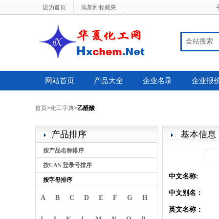
设为首页
添加到收藏夹
全站搜索
网站首页
产品大全
企业名录
企业报
首页
>
化工字典
>
乙醛酸
产品排序
基本信息
按产品名称排序
按CAS 登录号排序
中文名称:
按字母排序
中文别名：
A
B
C
D
E
F
G
H
英文名称：