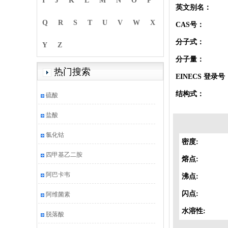
I
J
K
L
M
N
O
P
英文别名：
Q
R
S
T
U
V
W
X
CAS号：
分子式：
Y
Z
分子量：
热门搜索
EINECS 登录号
结构式：
硫酸
盐酸
氯化钴
密度:
四甲基乙二胺
熔点:
阿巴卡韦
沸点:
闪点:
阿维菌素
水溶性:
脱落酸