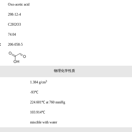
Oxo-acetic acid
298-12-4
C2H2O3
74.04
：
206-058-5
物理化学性质
3
1.384 g/cm
-93℃
224.601℃ at 760 mmHg
103.914℃
miscible with water