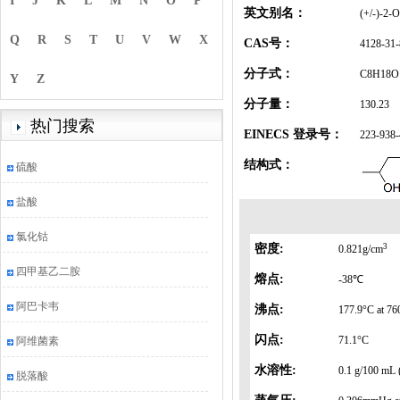
I
J
K
L
M
N
O
P
英文别名：
(+/-)-2-O
Q
R
S
T
U
V
W
X
CAS号：
4128-31-
分子式：
C8H18O
Y
Z
分子量：
130.23
热门搜索
EINECS 登录号：
223-938-
结构式：
硫酸
盐酸
氯化钴
3
密度:
0.821g/cm
四甲基乙二胺
熔点:
-38℃
阿巴卡韦
沸点:
177.9°C at 7
闪点:
71.1°C
阿维菌素
水溶性:
0.1 g/100 mL
脱落酸