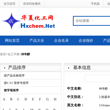
设为首页
添加到收藏夹
手机版
全站搜索
网站首页
产品大全
企业名录
企业报价
产
首页
>
化工字典
>
仲辛醇
产品排序
基本信息
按产品名称排序
按CAS 登录号排序
中文名称:
仲辛醇
按字母排序
中文别名：
2-羟基辛烷
A
B
C
D
E
F
G
H
英文名称：
2-Octano