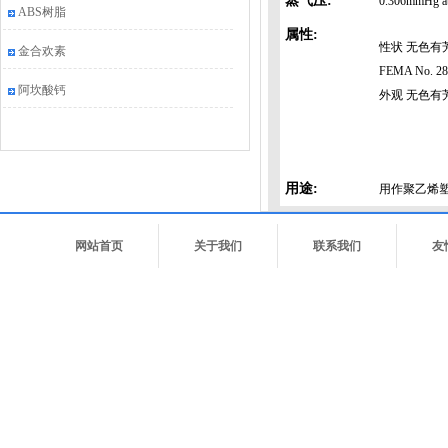
蒸气压:
0.306mmHg a
ABS树脂
属性:
性状 无色有
金合欢素
FEMA No. 28
阿坎酸钙
外观 无色有
用途:
用作聚乙烯
网站首页
关于我们
联系我们
友