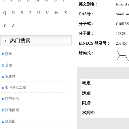
I
J
K
L
M
N
O
P
英文别名：
Isoamyl e
Q
R
S
T
U
V
W
X
CAS号：
544-01-4
分子式：
C10H22
Y
Z
分子量：
158.28
热门搜索
EINECS 登录号：
208-857-
结构式：
硫酸
盐酸
氯化钴
密度:
四甲基乙二胺
沸点:
阿巴卡韦
闪点:
阿维菌素
水溶性:
脱落酸