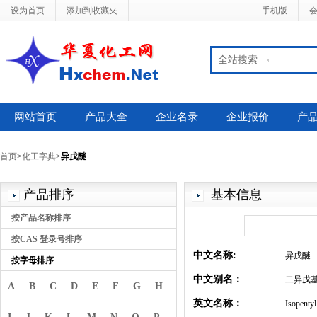
设为首页
添加到收藏夹
手机版
全站搜索
网站首页
产品大全
企业名录
企业报价
产
首页
>
化工字典
>
异戊醚
产品排序
基本信息
按产品名称排序
按CAS 登录号排序
中文名称:
异戊醚
按字母排序
中文别名：
二异戊基
A
B
C
D
E
F
G
H
英文名称：
Isopentyl