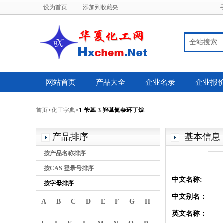
设为首页
添加到收藏夹
全站搜索
网站首页
产品大全
企业名录
企业报
首页
>
化工字典
>
1-苄基-3-羟基氮杂环丁烷
产品排序
基本信息
按产品名称排序
按CAS 登录号排序
中文名称:
按字母排序
中文别名：
A
B
C
D
E
F
G
H
英文名称：