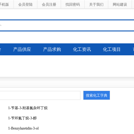
手机版
会员登陆
会员注册
找回密码
关于我们
网站建设
价
产品供应
产品求购
化工资讯
化工项目
1-苄基-3-羟基氮杂环丁烷
1-苄环氮丁烷-3-醇
1-Benzylazetidin-3-ol