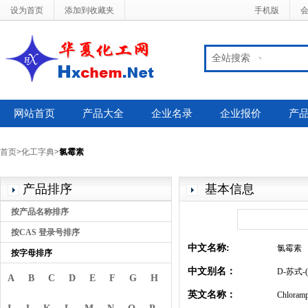
设为首页
添加到收藏夹
手机版
全站搜索
网站首页
产品大全
企业名录
企业报价
产
首页
>
化工字典
>
氯霉素
产品排序
基本信息
按产品名称排序
按CAS 登录号排序
中文名称:
氯霉素
按字母排序
中文别名：
D-苏式-(
A
B
C
D
E
F
G
H
英文名称：
Chloramp