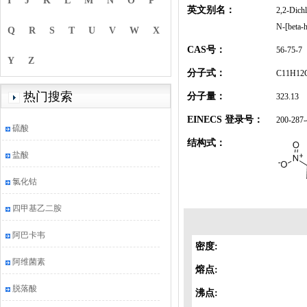
I
J
K
L
M
N
O
P
英文别名：
2,2-Dichl
N-[beta-
Q
R
S
T
U
V
W
X
CAS号：
56-75-7
Y
Z
分子式：
C11H12
热门搜索
分子量：
323.13
EINECS 登录号：
200-287-
硫酸
结构式：
盐酸
氯化钴
四甲基乙二胺
阿巴卡韦
密度:
阿维菌素
熔点:
脱落酸
沸点: