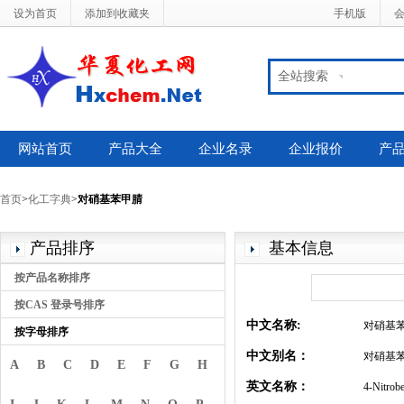
设为首页
添加到收藏夹
手机版
全站搜索
网站首页
产品大全
企业名录
企业报价
产
首页
>
化工字典
>
对硝基苯甲腈
产品排序
基本信息
按产品名称排序
按CAS 登录号排序
中文名称:
对硝基
按字母排序
中文别名：
对硝基苯
A
B
C
D
E
F
G
H
英文名称：
4-Nitrobe