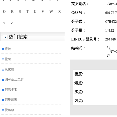
I
J
K
L
M
N
O
P
英文别名：
1-Nitro-4
Q
R
S
T
U
V
W
X
CAS号：
619-72-7
分子式：
C7H4N2
Y
Z
分子量：
148.12
热门搜索
EINECS 登录号：
210-610-
结构式：
硫酸
盐酸
氯化钴
密度:
四甲基乙二胺
熔点:
阿巴卡韦
沸点:
阿维菌素
闪点:
脱落酸