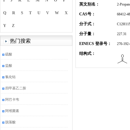
I
J
K
L
M
N
O
P
英文别名：
2-Propan
Q
R
S
T
U
V
W
X
CAS号：
68412-48
分子式：
C12H11
Y
Z
分子量：
227.31
热门搜索
EINECS 登录号：
270-192-
结构式：
硫酸
盐酸
氯化钴
四甲基乙二胺
阿巴卡韦
阿维菌素
脱落酸