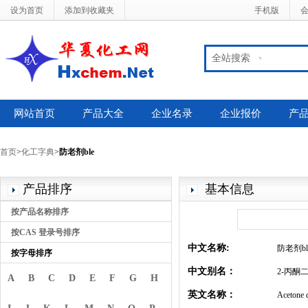
设为首页
添加到收藏夹
手机版
全站搜索
网站首页
产品大全
企业名录
企业报价
产
首页
>
化工字典
>
防老剂ble
产品排序
基本信息
按产品名称排序
按CAS 登录号排序
中文名称:
防老剂bl
按字母排序
中文别名：
2-丙酮
A
B
C
D
E
F
G
H
英文名称：
Acetone 