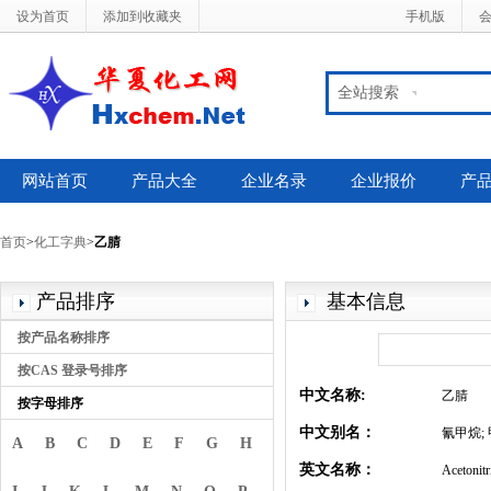
设为首页
添加到收藏夹
手机版
全站搜索
网站首页
产品大全
企业名录
企业报价
产
首页
>
化工字典
>
乙腈
产品排序
基本信息
按产品名称排序
按CAS 登录号排序
中文名称:
乙腈
按字母排序
中文别名：
氰甲烷;
A
B
C
D
E
F
G
H
英文名称：
Acetonitr