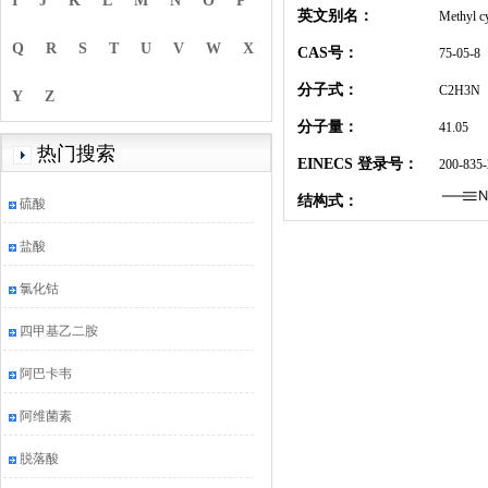
I
J
K
L
M
N
O
P
英文别名：
Methyl c
Q
R
S
T
U
V
W
X
CAS号：
75-05-8
分子式：
C2H3N
Y
Z
分子量：
41.05
热门搜索
EINECS 登录号：
200-835-
结构式：
硫酸
盐酸
氯化钴
四甲基乙二胺
阿巴卡韦
阿维菌素
脱落酸