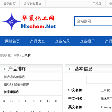
设为首页
添加到收藏夹
手机版
全站搜索
网站首页
产品大全
企业名录
企业报价
产
首页
>
化工字典
>
三甲胺
产品排序
基本信息
按产品名称排序
按CAS 登录号排序
中文名称:
三甲胺
按字母排序
中文别名：
无水三甲
A
B
C
D
E
F
G
H
英文名称：
Trimethy