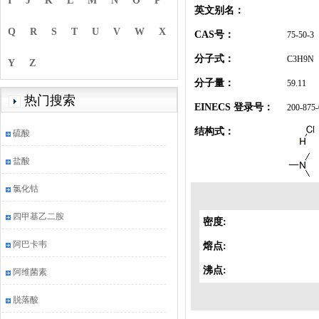
I
J
K
L
M
N
O
P
英文别名：
Q
R
S
T
U
V
W
X
CAS号：
75-50-3
分子式：
C3H9N
Y
Z
分子量：
59.11
热门搜索
EINECS 登录号：
200-875-
结构式：
硫酸
盐酸
氯化钴
四甲基乙二胺
密度:
阿巴卡韦
熔点:
沸点:
阿维菌素
脱落酸