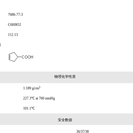
7686-77-3
C6H8O2
112.13
：
物理化学性质
3
1.189 g/cm
227.3℃ at 760 mmHg
101.1℃
安全数据
36/37/38