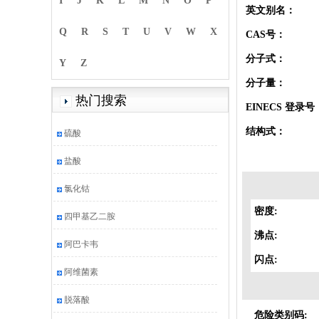
I
J
K
L
M
N
O
P
英文别名：
Q
R
S
T
U
V
W
X
CAS号：
分子式：
Y
Z
分子量：
热门搜索
EINECS 登录号
结构式：
硫酸
盐酸
氯化钴
密度:
四甲基乙二胺
沸点:
阿巴卡韦
闪点:
阿维菌素
脱落酸
危险类别码: