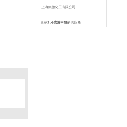
上海氟德化工有限公司
更多
3-环戊烯甲酸
的供应商