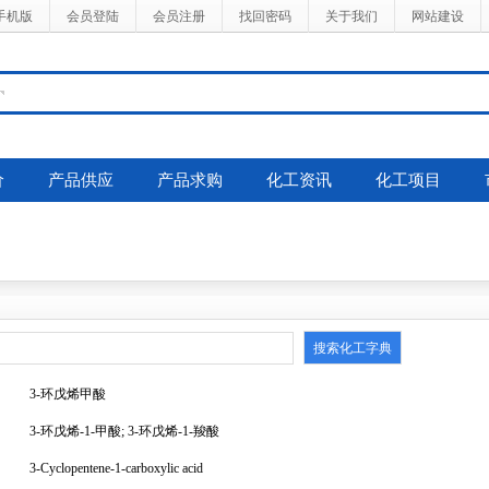
手机版
会员登陆
会员注册
找回密码
关于我们
网站建设
价
产品供应
产品求购
化工资讯
化工项目
3-环戊烯甲酸
3-环戊烯-1-甲酸; 3-环戊烯-1-羧酸
3-Cyclopentene-1-carboxylic acid