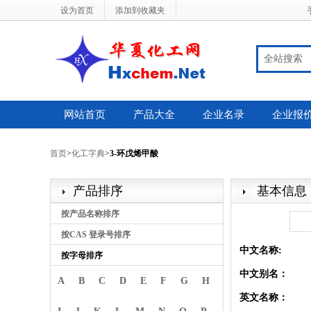
设为首页
添加到收藏夹
全站搜索
网站首页
产品大全
企业名录
企业报
首页
>
化工字典
>
3-环戊烯甲酸
产品排序
基本信息
按产品名称排序
按CAS 登录号排序
中文名称:
按字母排序
中文别名：
A
B
C
D
E
F
G
H
英文名称：