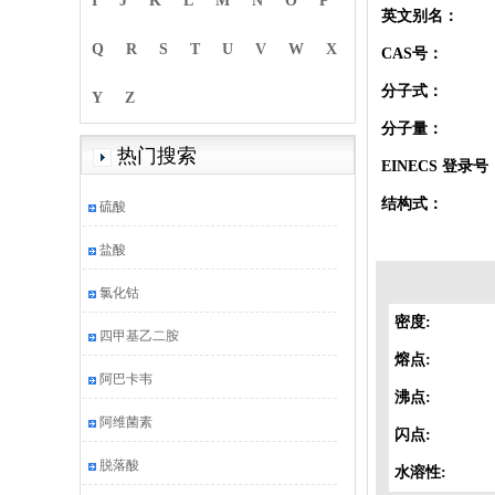
I
J
K
L
M
N
O
P
英文别名：
Q
R
S
T
U
V
W
X
CAS号：
分子式：
Y
Z
分子量：
热门搜索
EINECS 登录号
结构式：
硫酸
盐酸
氯化钴
密度:
四甲基乙二胺
熔点:
阿巴卡韦
沸点:
阿维菌素
闪点:
脱落酸
水溶性: