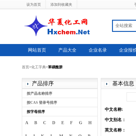
设为首页
添加到收藏夹
全站搜索
网站首页
产品大全
企业名录
企业报
首页
>
化工字典
>
苯磺酰肼
产品排序
基本信息
按产品名称排序
按CAS 登录号排序
中文名称:
按字母排序
中文别名：
A
B
C
D
E
F
G
H
英文名称：