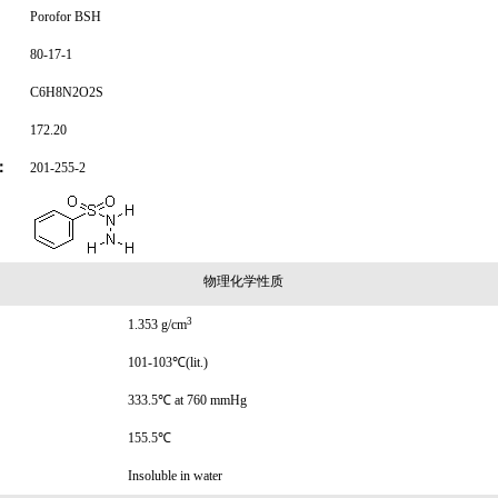
Porofor BSH
80-17-1
C6H8N2O2S
172.20
：
201-255-2
物理化学性质
3
1.353 g/cm
101-103℃(lit.)
333.5℃ at 760 mmHg
155.5℃
Insoluble in water