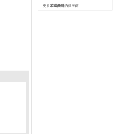
更多
苯磺酰肼
的供应商