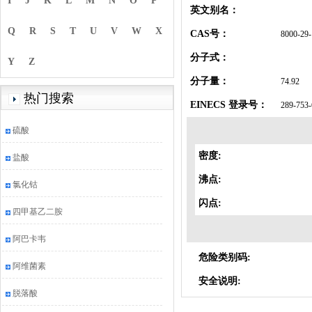
I
J
K
L
M
N
O
P
英文别名：
Q
R
S
T
U
V
W
X
CAS号：
8000-29-
分子式：
Y
Z
分子量：
74.92
热门搜索
EINECS 登录号：
289-753-
硫酸
密度:
盐酸
沸点:
氯化钴
闪点:
四甲基乙二胺
阿巴卡韦
危险类别码:
阿维菌素
安全说明:
脱落酸