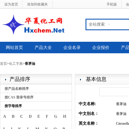
设为首页
添加到收藏夹
手机版
全站搜索
网站首页
产品大全
企业名录
企业报价
产
首页
>
化工字典
>
香茅油
产品排序
基本信息
按产品名称排序
按CAS 登录号排序
中文名称:
香茅油
按字母排序
中文别名：
香茅油
A
B
C
D
E
F
G
H
英文名称：
Citronella