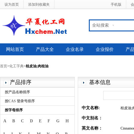
设为首页
添加到收藏夹
手机版
全站搜索
网站首页
产品大全
企业名录
企业报价
产
首页
>
化工字典
>
桂皮油;肉桂油
产品排序
基本信息
按产品名称排序
按CAS 登录号排序
中文名称:
桂皮油;
按字母排序
中文别名：
A
B
C
D
E
F
G
H
英文名称：
Cinnamon