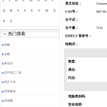
I
J
K
L
M
N
O
P
英文别名：
Cinnamon 
Q
R
S
T
U
V
W
X
CAS号：
8007-80-
分子式：
Y
Z
分子量：
74.92
热门搜索
EINECS 登录号：
结构式：
硫酸
盐酸
密度:
氯化钴
沸点:
四甲基乙二胺
闪点:
阿巴卡韦
阿维菌素
危险类别码:
脱落酸
安全说明: