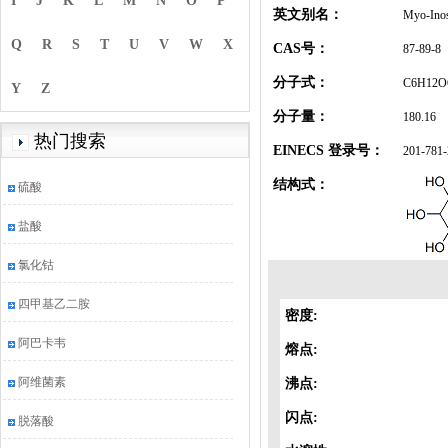
I
J
K
L
M
N
O
P
英文别名：
Myo-Inos
Q
R
S
T
U
V
W
X
CAS号：
87-89-8
分子式：
C6H12O
Y
Z
分子量：
180.16
热门搜索
EINECS 登录号：
201-781-
结构式：
硫酸
盐酸
氯化钴
四甲基乙二胺
密度:
阿巴卡韦
熔点:
阿维菌素
沸点:
闪点:
脱落酸