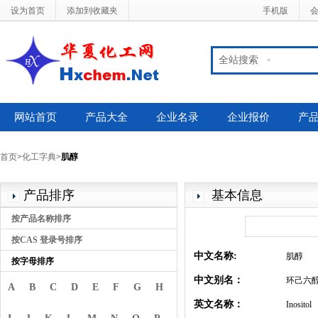
设为首页
添加到收藏夹
手机版
全站搜索
网站首页
产品大全
企业名录
企业报价
产
首页
>
化工字典
>
肌醇
产品排序
基本信息
按产品名称排序
按CAS 登录号排序
中文名称:
肌醇
按字母排序
中文别名：
环己六
A
B
C
D
E
F
G
H
英文名称：
Inositol