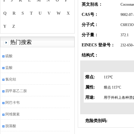
I
J
K
L
M
N
O
P
英文别名：
Cocoonas
Q
R
S
T
U
V
W
X
CAS号：
9002-07-
分子式：
C6H15O
Y
Z
分子量：
372.1
热门搜索
EINECS 登录号：
232-650-
结构式：
硫酸
盐酸
熔点:
115℃
氯化钴
属性:
熔点 115°C
四甲基乙二胺
用途:
用于外科上各种溃
阿巴卡韦
阿维菌素
危险类别码:
脱落酸