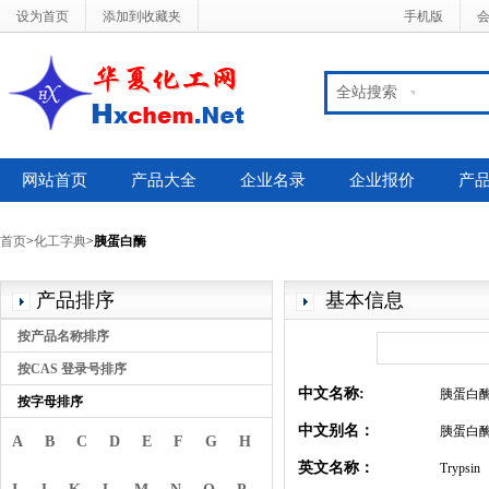
设为首页
添加到收藏夹
手机版
全站搜索
网站首页
产品大全
企业名录
企业报价
产
首页
>
化工字典
>
胰蛋白酶
产品排序
基本信息
按产品名称排序
按CAS 登录号排序
中文名称:
胰蛋白
按字母排序
中文别名：
胰蛋白酶(
A
B
C
D
E
F
G
H
英文名称：
Trypsin