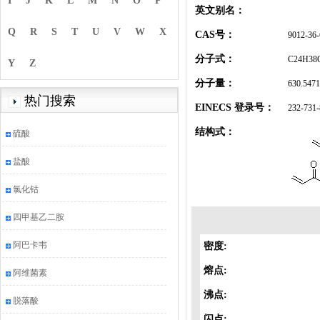
I
J
K
L
M
N
O
P
英文别名：
Q
R
S
T
U
V
W
X
CAS号：
9012-36-
分子式：
C24H38
Y
Z
分子量：
630.547
热门搜索
EINECS 登录号：
232-731-
结构式：
硫酸
盐酸
氯化钴
四甲基乙二胺
阿巴卡韦
密度:
熔点:
阿维菌素
沸点:
脱落酸
闪点: