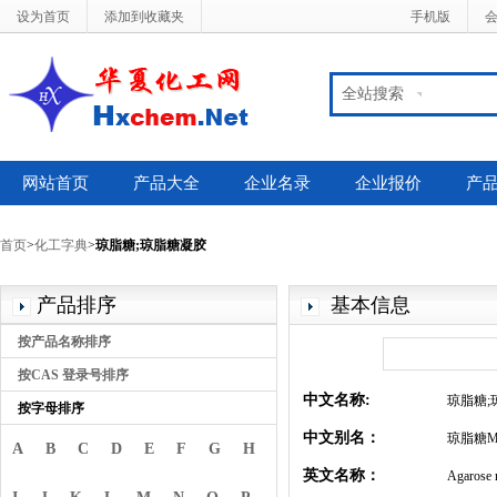
设为首页
添加到收藏夹
手机版
全站搜索
网站首页
产品大全
企业名录
企业报价
产
首页
>
化工字典
>
琼脂糖;琼脂糖凝胶
产品排序
基本信息
按产品名称排序
按CAS 登录号排序
中文名称:
琼脂糖;
按字母排序
中文别名：
琼脂糖M
A
B
C
D
E
F
G
H
英文名称：
Agarose m