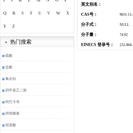
I
J
K
L
M
N
O
P
英文别名：
Q
R
S
T
U
V
W
X
CAS号：
9031-11-
分子式：
NULL
Y
Z
分子量：
74.92
热门搜索
EINECS 登录号：
232-864-
硫酸
盐酸
氯化钴
四甲基乙二胺
阿巴卡韦
阿维菌素
脱落酸