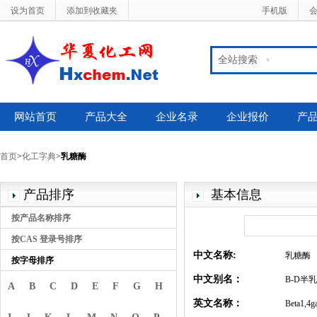
设为首页
添加到收藏夹
手机版
全站搜索
网站首页
产品大全
企业名录
企业报价
产
首页
>
化工字典
>
乳糖酶
产品排序
基本信息
按产品名称排序
按CAS 登录号排序
中文名称:
乳糖酶
按字母排序
中文别名：
B-D半乳
A
B
C
D
E
F
G
H
英文名称：
Beta1,4ga