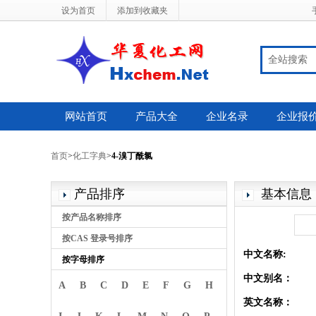
设为首页
添加到收藏夹
全站搜索
网站首页
产品大全
企业名录
企业报
首页
>
化工字典
>
4-溴丁酰氯
产品排序
基本信息
按产品名称排序
按CAS 登录号排序
中文名称:
按字母排序
中文别名：
A
B
C
D
E
F
G
H
英文名称：