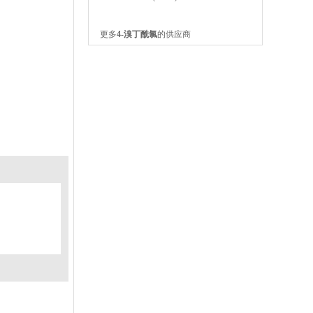
更多
4-溴丁酰氯
的供应商