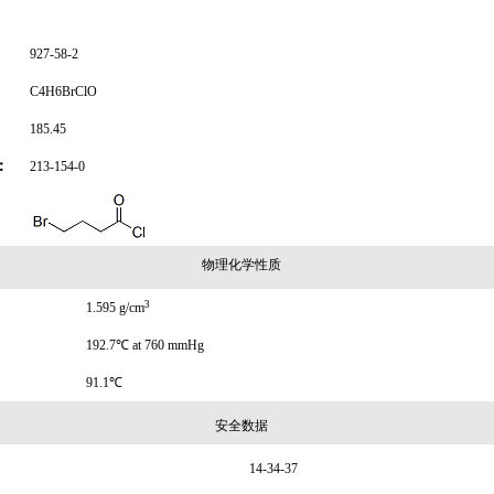
927-58-2
C4H6BrClO
185.45
：
213-154-0
物理化学性质
3
1.595 g/cm
192.7℃ at 760 mmHg
91.1℃
安全数据
14-34-37