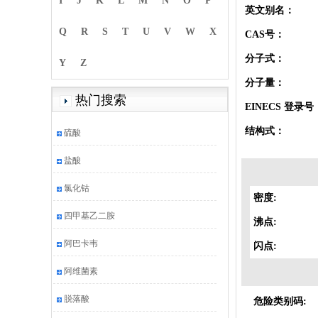
I
J
K
L
M
N
O
P
英文别名：
Q
R
S
T
U
V
W
X
CAS号：
分子式：
Y
Z
分子量：
热门搜索
EINECS 登录号
结构式：
硫酸
盐酸
氯化钴
密度:
四甲基乙二胺
沸点:
阿巴卡韦
闪点:
阿维菌素
脱落酸
危险类别码: