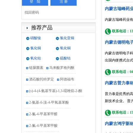
内蒙古瑞峰药
找回密码
内蒙古瑞峰药业有
推荐产品
联系电话：1391
硝酸镍
氯化亚铜
内蒙古德明电
4-苄氧基苯酚
普罗雌烯
氯化铜
氧化铜
内蒙古德明电子科
拉呋替丁
盐酸吡格列酮
氧化钴
硫酸钴
出国内便携式台
链脲菌素
马来酸罗格列酮
联系电话：0472
酒石酸托特罗定
阿德福韦
内蒙古普力泰
(s)-4-(4-氨基苄基)-1,3-噁唑烷-2-酮
普力泰是优秀的高
新技术企业。 普
2-氨基-6-溴-4-甲氧基苯酚
联系电话：1514
2-氟-4-甲基苯甲醛
内蒙古鸿宇新
2-氟-4-甲基苯甲酸