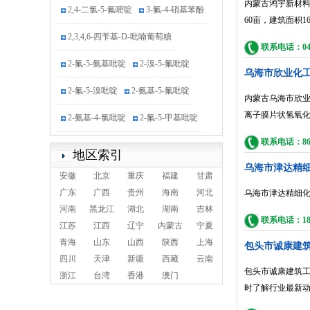
内蒙古鸿宇新材料
2,4-二氯-5-氟嘧啶
3-氟-4-硝基苯酚
60亩，建筑面积1
2,3,4,6-四苄基-D-吡喃葡萄糖
联系电话：0475
2-氟-5-氨基吡啶
2-溴-5-氟吡啶
乌海市欣业化
2-氟-5-溴吡啶
2-氨基-5-氟吡啶
内蒙古乌海市欣业
2-氨基-4-氯吡啶
2-氟-5-甲基吡啶
离子膜片状氢氧
4-溴-2-甲基吡啶
2-氯-4-硝基吡啶
联系电话：86-1
地区索引
乌海市津达精
5-氯-2-氟吡啶
4-氯烟酸
安徽
北京
重庆
福建
甘肃
广东
广西
贵州
海南
河北
乌海市津达精细
2,5-二氯吡啶
2-氰基-5-氯吡啶
河南
黑龙江
湖北
湖南
吉林
联系电话：1847
2-氯-4-溴吡啶
江苏
江西
辽宁
内蒙古
宁夏
青海
山东
山西
陕西
上海
包头市诚康建
2-氨基-3-甲基-5-溴吡啶
3-氟吡啶
四川
天津
新疆
西藏
云南
包头市诚康建筑工
浙江
台湾
香港
澳门
尼莫司汀
时了解行业最新
6-氯-4-羟基-[1,5]-萘啶-3-羧酸乙酯