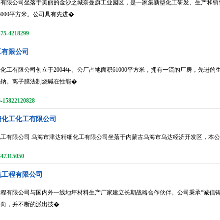
有限公司坐落于美丽的金沙之城奈曼旗工业园区，是一家集新型化工研发、生产和销售的
6000平方米。公司具有先进�
-4218299
工有限公司
化工有限公司创立于2004年。公厂占地面积61000平方米，拥有一流的厂房，先进的生
化钠。离子膜法制烧碱在性能�
5822120828
细化工化工有限公司
化工有限公司 乌海市津达精细化工有限公司坐落于内蒙古乌海市乌达经济开发区，本
315050
筑工程有限公司
程有限公司与国内外一线地坪材料生产厂家建立长期战略合作伙伴。公司秉承“诚信
动向，并不断的派出技�