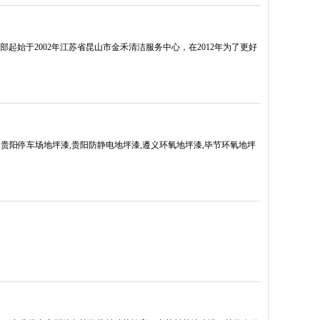
始于2002年江苏省昆山市金禾清洁服务中心，在2012年为了更好
坪漆,贵阳停车场地坪漆,贵阳防静电地坪漆,遵义环氧地坪漆,毕节环氧地坪