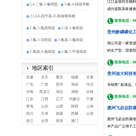
江口县苗药生物科
2,4-二氯-5-氟嘧啶
3-氟-4-硝基苯酚
成分提取及保健
2,3,4,6-四苄基-D-吡喃葡萄糖
联系电话：0856
2-氟-5-氨基吡啶
2-溴-5-氟吡啶
贵州黔磷磷化
2-氟-5-溴吡啶
2-氨基-5-氟吡啶
我公司是一家资
2-氨基-4-氯吡啶
2-氟-5-甲基吡啶
的生产型、贸易
4-溴-2-甲基吡啶
2-氯-4-硝基吡啶
联系电话：0851
地区索引
5-氯-2-氟吡啶
4-氯烟酸
贵州迪大科技
安徽
北京
重庆
福建
甘肃
广东
广西
贵州
海南
河北
专销售“ 标准品
2,5-二氯吡啶
2-氰基-5-氯吡啶
河南
黑龙江
湖北
湖南
吉林
联系电话：0851
2-氯-4-溴吡啶
江苏
江西
辽宁
内蒙古
宁夏
青海
山东
山西
陕西
上海
惠州飞必达防
2-氨基-3-甲基-5-溴吡啶
3-氟吡啶
四川
天津
新疆
西藏
云南
惠州飞必达防腐地
浙江
尼莫司汀
台湾
香港
澳门
本产品广泛用于
6-氯-4-羟基-[1,5]-萘啶-3-羧酸乙酯