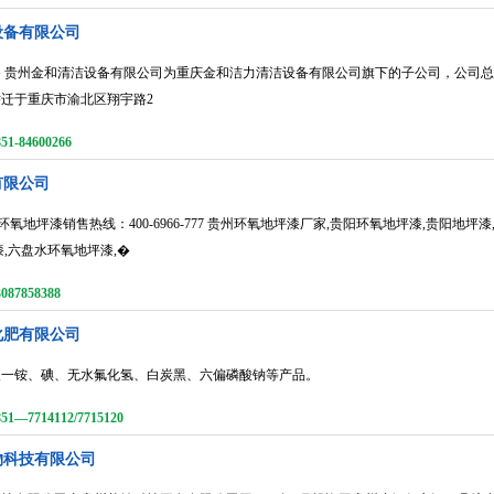
设备有限公司
 贵州金和清洁设备有限公司为重庆金和洁力清洁设备有限公司旗下的子公司，公司总部起
迁于重庆市渝北区翔宇路2
-84600266
有限公司
环氧地坪漆销售热线：400-6966-777 贵州环氧地坪漆厂家,贵阳环氧地坪漆,贵阳地
漆,六盘水环氧地坪漆,�
7858388
化肥有限公司
酸一铵、碘、无水氟化氢、白炭黑、六偏磷酸钠等产品。
—7714112/7715120
物科技有限公司