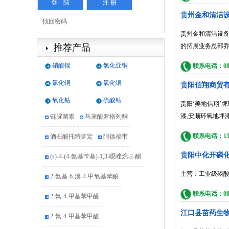
贵州金和清洁
找回密码
贵州金和清洁设备
推荐产品
的拓展业务总部乔
硝酸镍
氯化亚铜
联系电话：0851
4-苄氧基苯酚
普罗雌烯
氯化铜
氧化铜
贵阳信翔商贸
拉呋替丁
盐酸吡格列酮
氧化钴
硫酸钴
贵阳‘美地信翔’牌
链脲菌素
马来酸罗格列酮
漆,安顺环氧地坪
酒石酸托特罗定
阿德福韦
联系电话：1308
(s)-4-(4-氨基苄基)-1,3-噁唑烷-2-酮
贵阳中化开磷
2-氨基-6-溴-4-甲氧基苯酚
主营：工业级磷
2-氟-4-甲基苯甲醛
联系电话：0851
江口县苗药生
2-氟-4-甲基苯甲酸