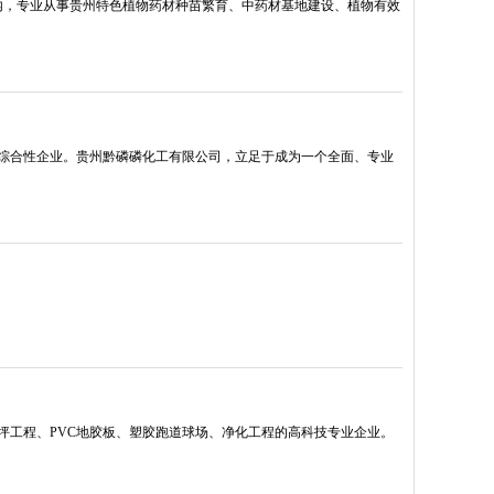
境内，专业从事贵州特色植物药材种苗繁育、中药材基地建设、植物有效
综合性企业。贵州黔磷磷化工有限公司，立足于成为一个全面、专业
坪工程、PVC地胶板、塑胶跑道球场、净化工程的高科技专业企业。