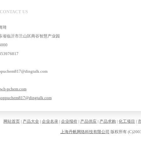
CONTACT US
琦琦
东省临沂市兰山区商谷智慧产业园
000
3976817
chem817@dingtalk.com
w.b-pchem.com
boppuchem817@dingtalk.com
网站首页
|
产品大全
|
企业名录
|
企业报价
|
产品供应
|
产品求购
|
化工项目
|
上海丹帆网络科技有限公司
版权所有 (C)2003