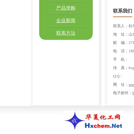
产品求购
联系我们
企业新闻
联系人：杜
联系方法
地 址：山
邮 编：276
电 话：1885
手 机：
传 真：boppu
Q Q：
网 址：
ww
电子邮件：