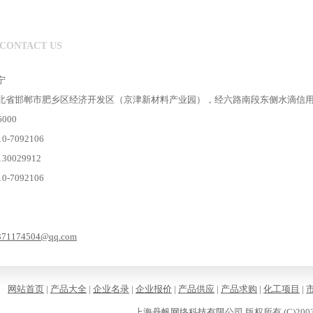
CONTACT US
宁
北省邯郸市肥乡区经济开发区（京津新材料产业园），经六路南段东侧水滴信
000
-7092106
0029912
-7092106
371174504@qq.com
网站首页
|
产品大全
|
企业名录
|
企业报价
|
产品供应
|
产品求购
|
化工项目
|
上海丹帆网络科技有限公司
版权所有 (C)2003