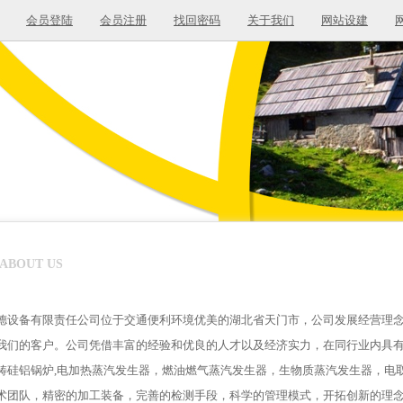
会员登陆
会员注册
找回密码
关于我们
网站设建
ABOUT US
备有限责任公司位于交通便利环境优美的湖北省天门市，公司发展经营理念“
我们的客户。公司凭借丰富的经验和优良的人才以及经济实力，在同行业内具
铸硅铝锅炉,电加热蒸汽发生器，燃油燃气蒸汽发生器，生物质蒸汽发生器，电
术团队，精密的加工装备，完善的检测手段，科学的管理模式，开拓创新的理