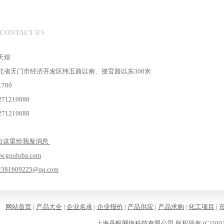
CONTACT US
天煜
北省天门市经济开发区纬五路以南、接官路以东300米
700
1210888
1210888
w.guoluba.com
2381609225@qq.com
网站首页
|
产品大全
|
企业名录
|
企业报价
|
产品供应
|
产品求购
|
化工项目
|
上海丹帆网络科技有限公司
版权所有 (C)2003