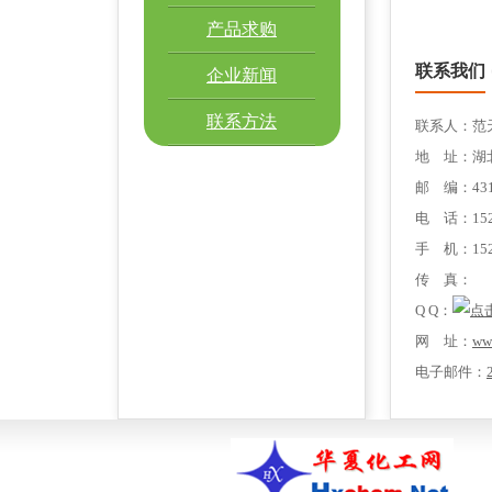
产品求购
联系我们
企业新闻
联系方法
联系人：范
地 址：湖
邮 编：431
电 话：1527
手 机：1527
传 真：
Q Q：
网 址：
ww
电子邮件：