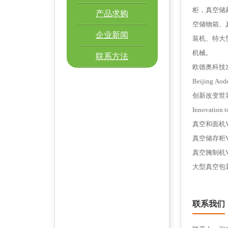
柜，真空储
产品求购
空储物箱、
企业新闻
装机、特大
机械。
联系方法
欧德奥科技
Beijing Aod
创新改变世
Innovation t
真空和面机Vacu
真空储存柜Vacu
真空腌制机Vacu
大型真空包装机La
联系我们