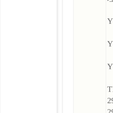
Y
Y
Y
T
2
2