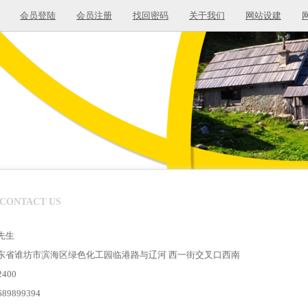
会员登陆
会员注册
找回密码
关于我们
网站设建
CONTACT US
先生
东省谁坊市滨海区绿色化工园临港路与辽河 ⻄一街交叉口⻄南
400
9899394