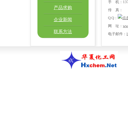
手 机：1378
产品求购
传 真：
Q Q：
企业新闻
网 址：
ww
联系方法
电子邮件：