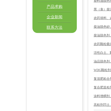
塑料油脱色
产品求购
黑（臭）柴
企业新闻
农药填料、
柴油脱色砂
联系方法
柴油脱色剂
农药颗粒载
活性白土、
油品脱色剂
WDG颗粒
复混肥粘合
复合肥造粒
涂料增稠剂
高粘剂凹土