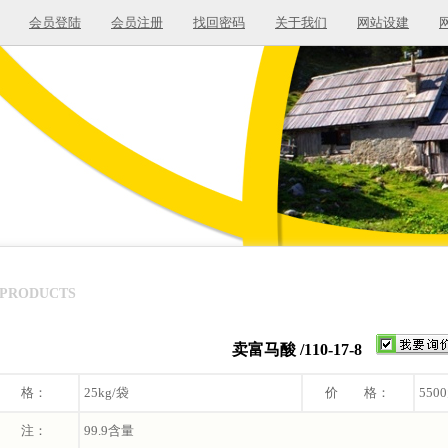
会员登陆
会员注册
找回密码
关于我们
网站设建
PRODUCTS
卖富马酸 /110-17-8
 格：
25kg/袋
价 格：
550
 注：
99.9含量