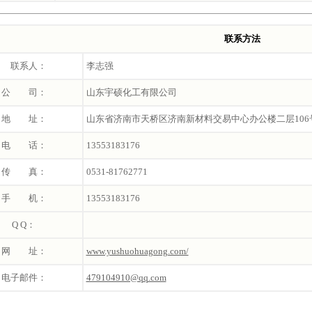
联系方法
联系人：
李志强
公 司：
山东宇硕化工有限公司
地 址：
山东省济南市天桥区济南新材料交易中心办公楼二层106
电 话：
13553183176
传 真：
0531-81762771
手 机：
13553183176
Q Q：
网 址：
www.yushuohuagong.com/
电子邮件：
479104910@qq.com