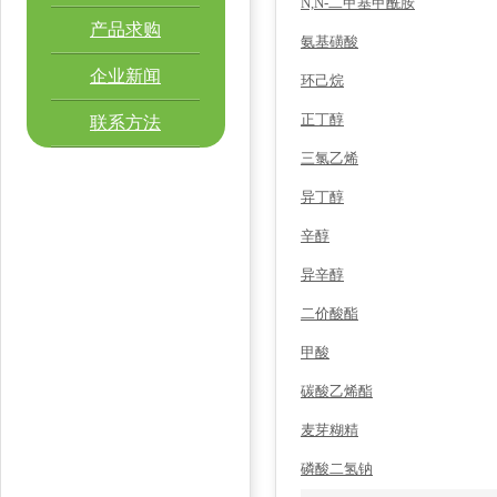
N,N-二甲基甲酰胺
产品求购
氨基磺酸
企业新闻
环己烷
正丁醇
联系方法
三氯乙烯
异丁醇
辛醇
异辛醇
二价酸酯
甲酸
碳酸乙烯酯
麦芽糊精
磷酸二氢钠