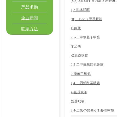
(S,S)-2,6-双(4-异丙基-2-恶唑啉
产品求购
1,2-脱水肌醇
企业新闻
(R)-1-Boc-3-甲基哌嗪
环丙胺
联系方法
2,5-二甲氧基苯甲醛
苯乙炔
双氯磺草胺
2,5-二甲氧基四氢呋喃
2-溴苯甲酰氯
1,4-二丙烯酰基哌嗪
4-氨基联苯
氨基吡嗪
3,4-二氢-7-羟基-2(1H)-喹啉酮